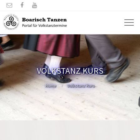



VOLKSTANZ KURS
Home
Volkstanz Kurs