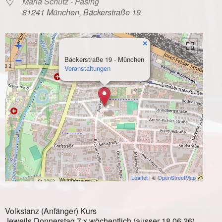
Maria Schutz - Pasing
81241 München, Bäckerstraße 19
×
+
−
Bäckerstraße 19 - München
Veranstaltungen
Leaflet
| ©
OpenStreetMap
Volkstanz (Anfänger) Kurs
Jeweils Donnerstag 7 x wöchentlich (ausser 18.06.26)