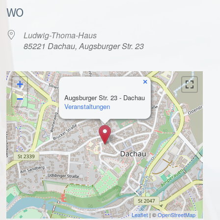
WO
Ludwig-Thoma-Haus
85221 Dachau, Augsburger Str. 23
×
+
alender
iCalendar
−
Augsburger Str. 23 - Dachau
Veranstaltungen
Leaflet
| ©
OpenStreetMap