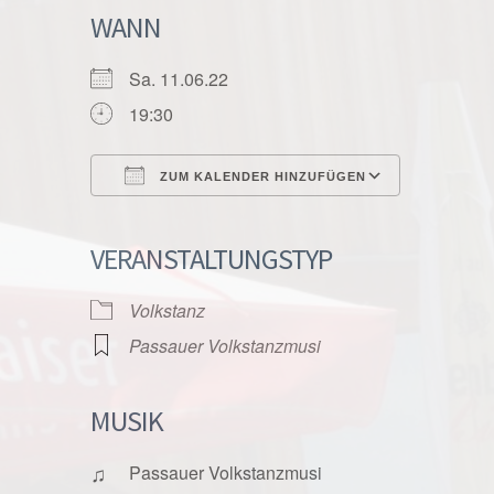
WANN
Sa. 11.06.22
19:30
ZUM KALENDER HINZUFÜGEN
ICS herunterladen
Google K
VERANSTALTUNGSTYP
Volkstanz
Passauer Volkstanzmusi
MUSIK
♫
Passauer Volkstanzmusi