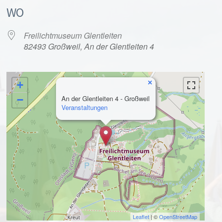
WO
Freilichtmuseum Glentleiten
82493 Großweil, An der Glentleiten 4
×
+
alender
iCalendar
−
An der Glentleiten 4 - Großweil
Veranstaltungen
Leaflet
| ©
OpenStreetMap