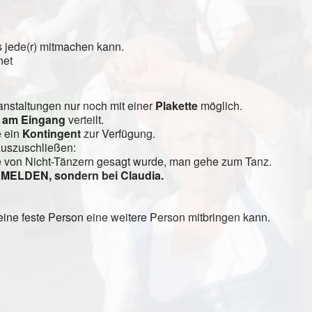
 jede(r) mitmachen kann.
net
anstaltungen nur noch mit einer
Plakette
möglich.
5 am Eingang
verteilt.
e ein
Kontingent
zur Verfügung.
 auszuschließen:
se von Nicht-Tänzern gesagt wurde, man gehe zum Tanz.
E MELDEN,
sondern bei Claudia.
r eine feste Person eine weitere Person mitbringen kann.