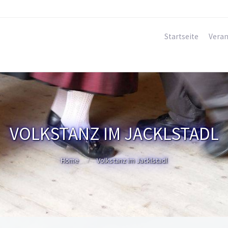
Startseite
Veran
VOLKSTANZ IM JACKLSTADL
Home
Volkstanz im Jacklstadl