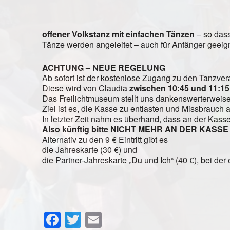
offener Volkstanz mit einfachen Tänzen
– so dass
Tänze werden angeleitet – auch für Anfänger geeig
ACHTUNG – NEUE REGELUNG
Ab sofort ist der kostenlose Zugang zu den Tanzver
Diese wird von Claudia
zwischen 10:45 und 11:1
Das Freilichtmuseum stellt uns dankenswerterweis
Ziel ist es, die Kasse zu entlasten und Missbrauch
In letzter Zeit nahm es überhand, dass an der Kas
Also künftig bitte NICHT MEHR AN DER KASS
Alternativ zu den 9 € Eintritt gibt es
die Jahreskarte (30 €) und
die Partner-Jahreskarte „Du und Ich“ (40 €), bei de
Facebook
Twitter
Email