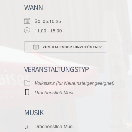
WANN
So. 05.10.25
11:00 - 15:00
ZUM KALENDER HINZUFÜGEN
ICS herunterladen
Google K
VERANSTALTUNGSTYP
Volkstanz (für Neueinsteiger geeignet)
Drachenstich Musi
MUSIK
♫
Drachenstich-Musi