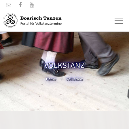



VOLKSTANZ
Home
Volkstanz