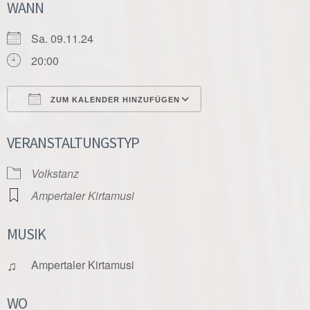
WANN
Sa. 09.11.24
20:00
ZUM KALENDER HINZUFÜGEN
ICS herunterladen
Google Kalender
VERANSTALTUNGSTYP
Volkstanz
Ampertaler Kirtamusi
MUSIK
♫
Ampertaler Kirtamusi
WO