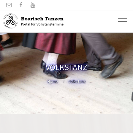



VOLKSTANZ
Home
Volkstanz