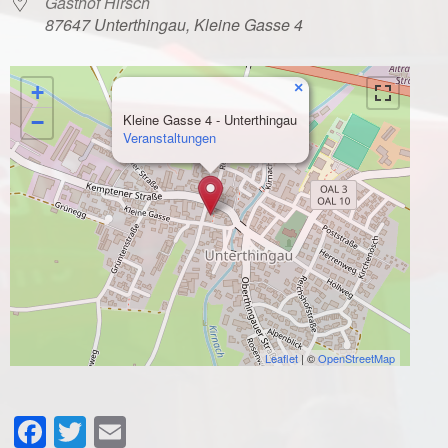
Gasthof Hirsch
87647 Unterthingau, Kleine Gasse 4
×
+
−
Kleine Gasse 4 - Unterthingau
Veranstaltungen
Leaflet
| ©
OpenStreetMap
Facebook
Twitter
Email