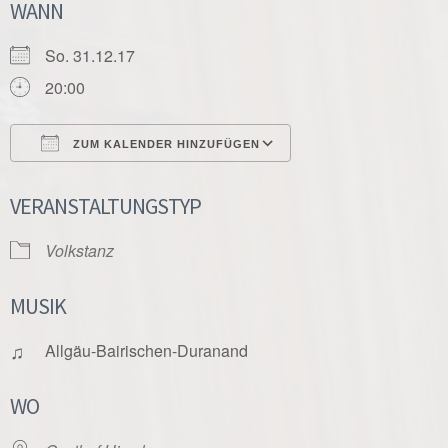
WANN
So. 31.12.17
20:00
ZUM KALENDER HINZUFÜGEN
ICS herunterladen
Google Kalender
VERANSTALTUNGSTYP
Volkstanz
MUSIK
♫
Allgäu-Bairischen-Duranand
WO