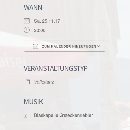
WANN
Sa. 25.11.17
20:00
ZUM KALENDER HINZUFÜGEN
ICS herunterladen
Google K
VERANSTALTUNGSTYP
Volkstanz
MUSIK
♫
Blaskapelle G'steckenriebler