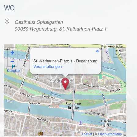
WO
Gasthaus Spitalgarten
93059 Regensburg, St.-Katharinen-Platz 1
×
+
alender
iCalendar
−
St.-Katharinen-Platz 1 - Regensburg
Veranstaltungen
Leaflet
| ©
OpenStreetMap