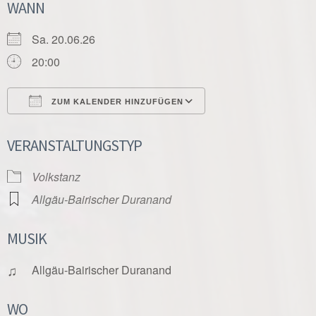
WANN
Sa. 20.06.26
20:00
ZUM KALENDER HINZUFÜGEN
ICS herunterladen
Google Kalender
VERANSTALTUNGSTYP
Volkstanz
Allgäu-Bairischer Duranand
MUSIK
♫
Allgäu-Bairischer Duranand
WO