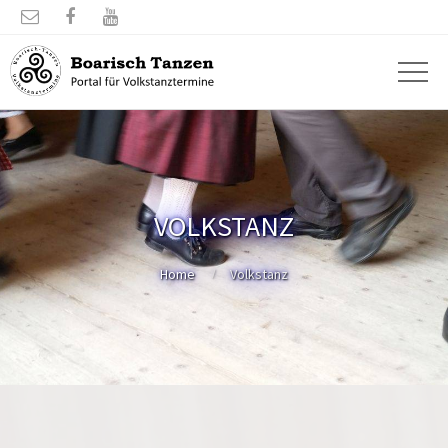



VOLKSTANZ
Home
Volkstanz