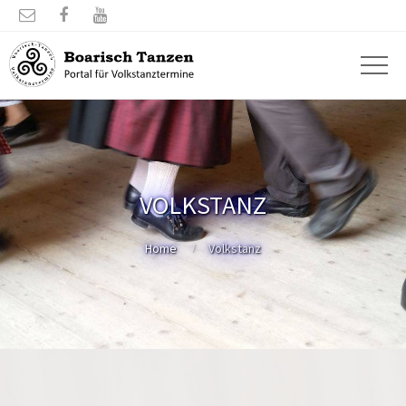



VOLKSTANZ
Home
Volkstanz