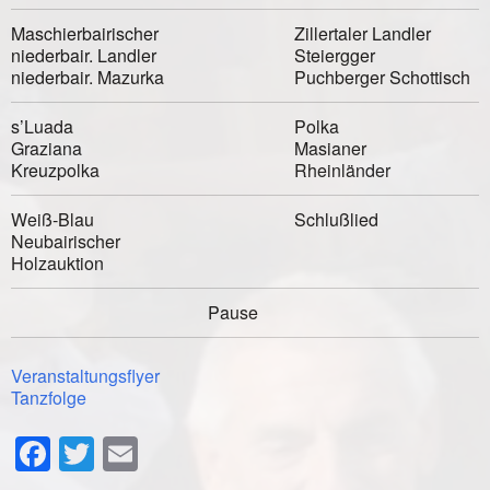
Maschierbairischer
Zillertaler Landler
niederbair. Landler
Steiergger
niederbair. Mazurka
Puchberger Schottisch
s’Luada
Polka
Graziana
Masianer
Kreuzpolka
Rheinländer
Weiß-Blau
Schlußlied
Neubairischer
Holzauktion
Pause
Veranstaltungsflyer
Tanzfolge
Facebook
Twitter
Email