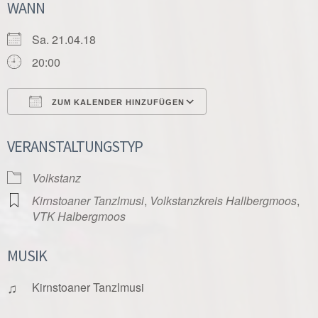
WANN
Sa. 21.04.18
20:00
ZUM KALENDER HINZUFÜGEN
ICS herunterladen
Google Kalender
VERANSTALTUNGSTYP
Volkstanz
Kirnstoaner Tanzlmusi
,
Volkstanzkreis Hallbergmoos
,
VTK Halbergmoos
MUSIK
♫
Kirnstoaner Tanzlmusi