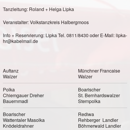
Tanzleitung: Roland + Helga Lipka
Veranstalter: Volkstanzkreis Halbergmoos
Info + Reservierung: Lipka Tel. 0811/8430 oder E-Mail: lipka-
hr@kabelmail.de
Auftanz
Münchner Francaise
Walzer
Walzer
Polka
Boarischer
Chiemgauer Dreher
St. Bernhardswalzer
Bauernmadl
Sternpolka
Boarischer
Rediwa
Wattentaler Masolka
Rehberger Landler
Knödeldrahner
Böhmerwald Landler