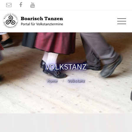



VOLKSTANZ
Home
Volkstanz