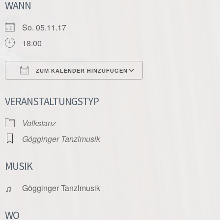
WANN
So. 05.11.17
18:00
ZUM KALENDER HINZUFÜGEN
ICS herunterladen
Google Kalender
VERANSTALTUNGSTYP
Volkstanz
Gögginger Tanzlmusik
MUSIK
♫
Gögginger Tanzlmusik
WO