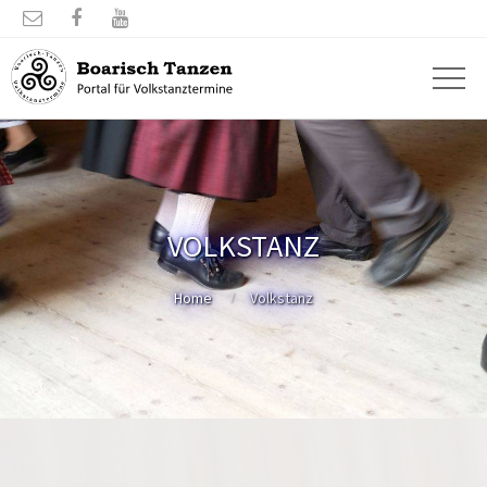



VOLKSTANZ
Home
Volkstanz