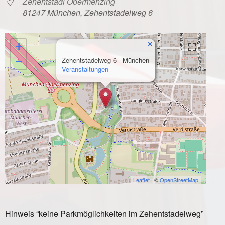
Zehentstadl Obermenzing
81247 München, Zehentstadelweg 6
×
+
−
Zehentstadelweg 6 - München
Veranstaltungen
Leaflet
| ©
OpenStreetMap
Hinweis “keine Parkmöglichkeiten im Zehentstadelweg”