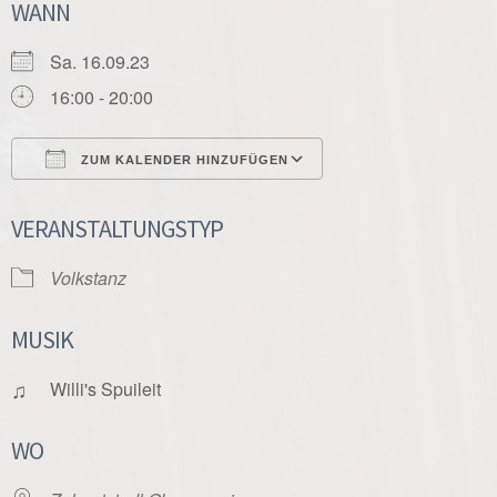
WANN
Sa. 16.09.23
16:00 - 20:00
ZUM KALENDER HINZUFÜGEN
ICS herunterladen
Google Kalender
VERANSTALTUNGSTYP
Volkstanz
MUSIK
♫
Willi's Spuileit
WO