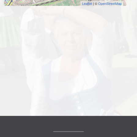
Leaflet
| ©
OpenStreetMap