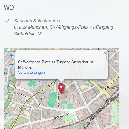
WO
Saal des Salesianums
81669 München, St-Wolfgangs-Platz 11/Eingang
Sieboldstr. 13
×
+
alender
iCalendar
St-Wolfgangs-Platz 11/Eingang Sieboldstr. 13 -
−
München
Veranstaltungen