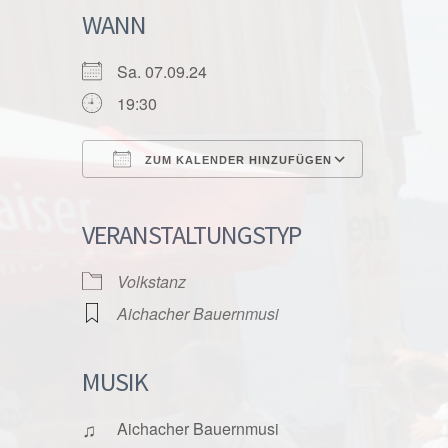
WANN
Sa. 07.09.24
19:30
ZUM KALENDER HINZUFÜGEN
ICS herunterladen
Google K
VERANSTALTUNGSTYP
Volkstanz
Aichacher Bauernmusi
MUSIK
♫
Aichacher Bauernmusi