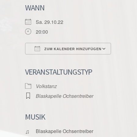
WANN
Sa. 29.10.22
20:00
ZUM KALENDER HINZUFÜGEN
ICS herunterladen
Google K
VERANSTALTUNGSTYP
Volkstanz
Blaskapelle Ochsentreiber
MUSIK
♫
Blaskapelle Ochsentreiber