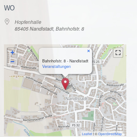
WO
Hopfenhalle
85405 Nandlstadt, Bahnhofstr. 8
×
+
alender
iCalendar
−
Bahnhofstr. 8 - Nandlstadt
Veranstaltungen
Leaflet
| ©
OpenStreetMap