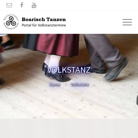



VOLKSTANZ
Home
Volkstanz