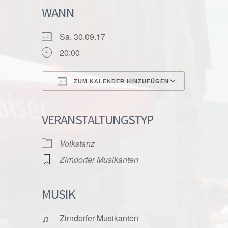
WANN
Sa. 30.09.17
20:00
ZUM KALENDER HINZUFÜGEN
ICS herunterladen
Google K
VERANSTALTUNGSTYP
Volkstanz
Zirndorfer Musikanten
MUSIK
♫
Zirndorfer Musikanten