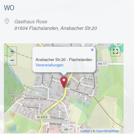
WO
Gasthaus Rose
91604 Flachslanden, Ansbacher Str.20
×
+
alender
iCalendar
−
Ansbacher Str.20 - Flachslanden
Veranstaltungen
Leaflet
| ©
OpenStreetMap