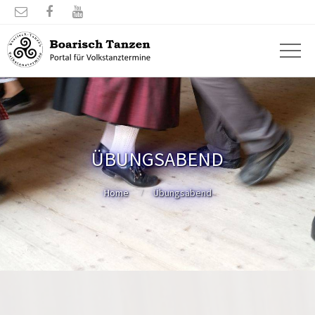



ÜBUNGSABEND
Home
Übungsabend