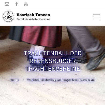



TRACHTENBALL DER
REGENSBURGER
TRACHTENVEREINE
Home
Trachtenball der Regensburger Trachtenvereine