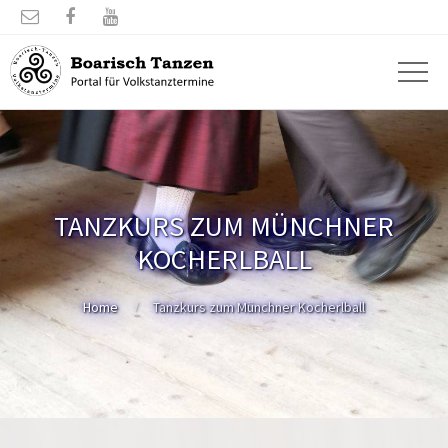



TANZKURS ZUM MÜNCHNER
KOCHERLBALL
Home
Tanzkurs zum Münchner Kocherlball