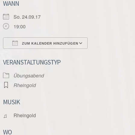
WANN
So. 24.09.17
19:00
ZUM KALENDER HINZUFÜGEN
ICS herunterladen
Google Kalender
VERANSTALTUNGSTYP
Übungsabend
Rheingold
MUSIK
♫
Rheingold
WO