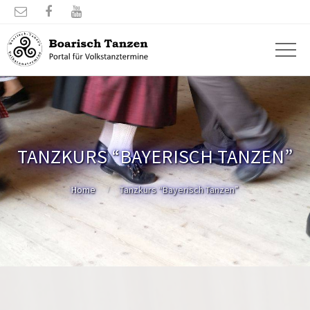



TANZKURS “BAYERISCH TANZEN”
Home
Tanzkurs “Bayerisch Tanzen”