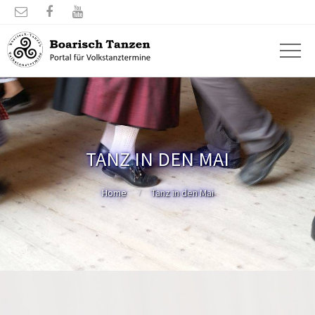



TANZ IN DEN MAI
Home
Tanz in den Mai