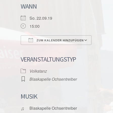
WANN
So. 22.09.19
15:00
ZUM KALENDER HINZUFÜGEN
ICS herunterladen
Google K
VERANSTALTUNGSTYP
Volkstanz
Blaskapelle Ochsentreiber
MUSIK
♫
Blaskapelle Ochsentreiber