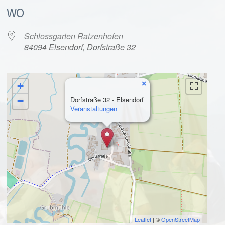
WO
Schlossgarten Ratzenhofen
84094 Elsendorf, Dorfstraße 32
×
+
alender
iCalendar
−
Dorfstraße 32 - Elsendorf
Veranstaltungen
Leaflet
| ©
OpenStreetMap