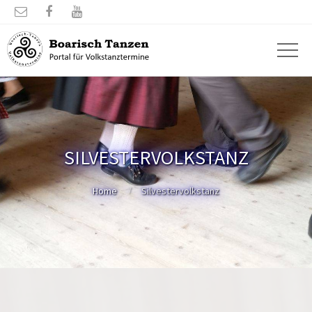



SILVESTERVOLKSTANZ
Home
Silvestervolkstanz