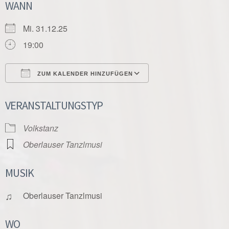
WANN
Mi. 31.12.25
19:00
ZUM KALENDER HINZUFÜGEN
ICS herunterladen
Google Kalender
VERANSTALTUNGSTYP
Volkstanz
Oberlauser Tanzlmusi
MUSIK
♫
Oberlauser Tanzlmusi
WO