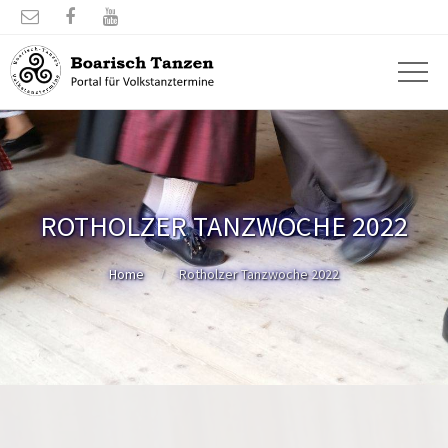



ROTHOLZER TANZWOCHE 2022
Home
Rotholzer Tanzwoche 2022