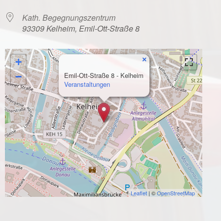
Kath. Begegnungszentrum
93309 Kelheim, Emil-Ott-Straße 8
×
+
−
Emil-Ott-Straße 8 - Kelheim
Veranstaltungen
Leaflet
| ©
OpenStreetMap