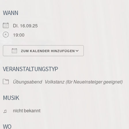
WANN
Di. 16.09.25
19:00
ZUM KALENDER HINZUFÜGEN
ICS herunterladen
Google Kalender
VERANSTALTUNGSTYP
Übungsabend
Volkstanz (für Neueinsteiger geeignet)
MUSIK
♫
nicht bekannt
WO