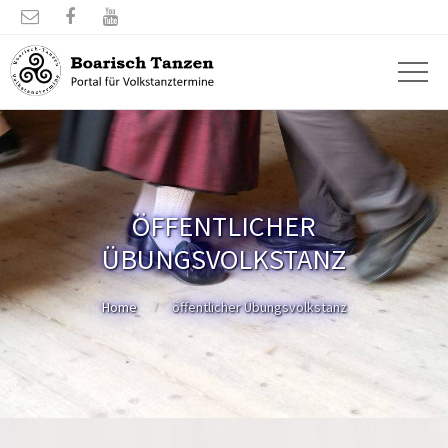



ÖFFENTLICHER
ÜBUNGSVOLKSTANZ
Home
öffentlicher Übungsvolkstanz