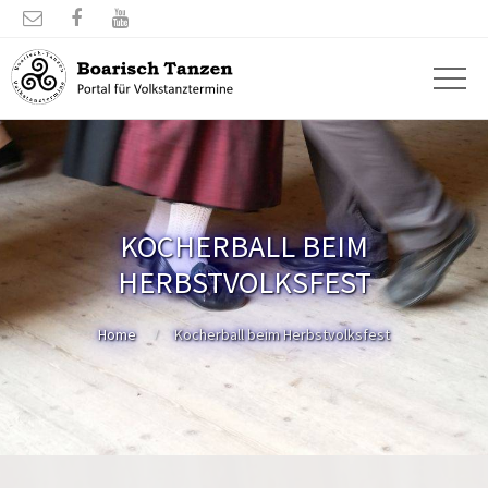



KOCHERBALL BEIM
HERBSTVOLKSFEST
Home
Kocherball beim Herbstvolksfest