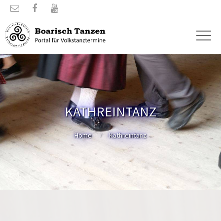



KATHREINTANZ
Home
Kathreintanz