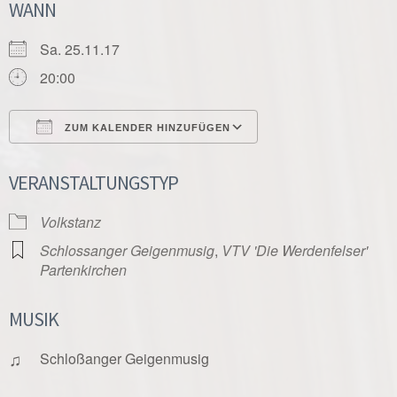
WANN
Sa. 25.11.17
20:00
ZUM KALENDER HINZUFÜGEN
ICS herunterladen
Google Kalender
VERANSTALTUNGSTYP
Volkstanz
Schlossanger Geigenmusig
,
VTV 'Die Werdenfelser'
Partenkirchen
MUSIK
♫
Schloßanger Geigenmusig