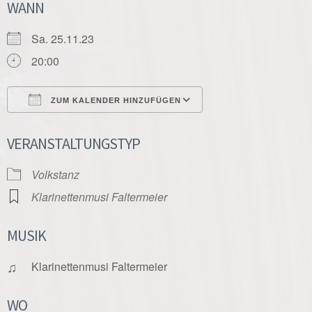
WANN
Sa. 25.11.23
20:00
ZUM KALENDER HINZUFÜGEN
ICS herunterladen
Google Kalender
VERANSTALTUNGSTYP
Volkstanz
Klarinettenmusi Faltermeier
MUSIK
♫
Klarinettenmusi Faltermeier
WO