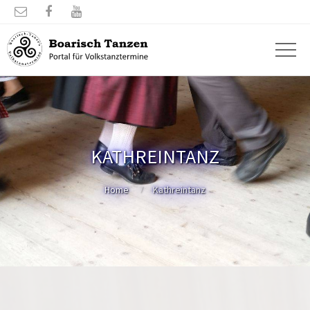



KATHREINTANZ
Home
Kathreintanz