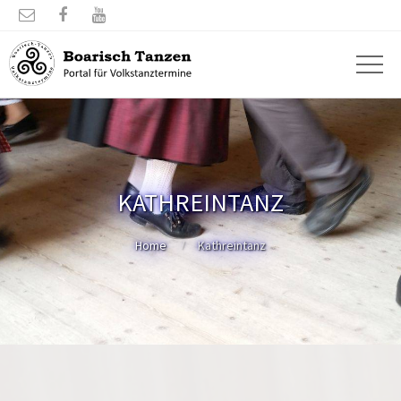



KATHREINTANZ
Home
Kathreintanz