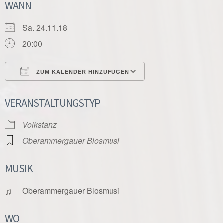
WANN
Sa. 24.11.18
20:00
ZUM KALENDER HINZUFÜGEN
ICS herunterladen
Google Kalender
VERANSTALTUNGSTYP
Volkstanz
Oberammergauer Blosmusi
MUSIK
♫
Oberammergauer Blosmusi
WO