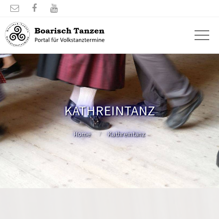



KATHREINTANZ
Home
Kathreintanz