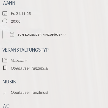
WANN
Fr. 21.11.25
20:00
ZUM KALENDER HINZUFÜGEN
ICS herunterladen
Google Kalender
VERANSTALTUNGSTYP
Volkstanz
Oberlauser Tanzlmusi
MUSIK
♫
Oberlauser Tanzlmusi
WO