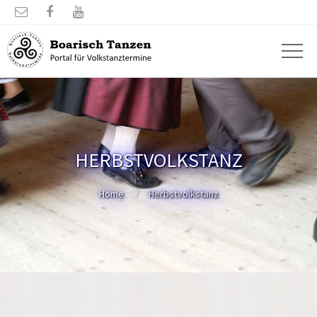



HERBSTVOLKSTANZ
Home
Herbstvolkstanz