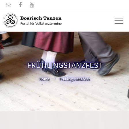



FRÜHLINGSTANZFEST
Home
Frühlingstanzfest