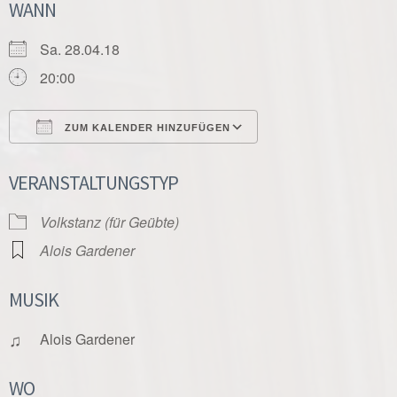
WANN
Sa. 28.04.18
20:00
ZUM KALENDER HINZUFÜGEN
ICS herunterladen
Google Kalender
VERANSTALTUNGSTYP
Volkstanz (für Geübte)
Alois Gardener
MUSIK
♫
Alois Gardener
WO