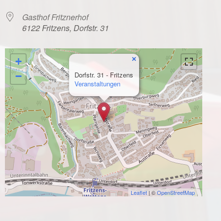
Gasthof Fritznerhof
6122 Fritzens, Dorfstr. 31
×
+
−
Dorfstr. 31 - Fritzens
Veranstaltungen
Leaflet
| ©
OpenStreetMap