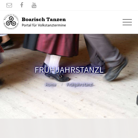



FRÜHJAHRSTANZL
Home
Frühjahrstanzl