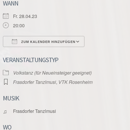
WANN
Fr. 28.04.23
20:00
ZUM KALENDER HINZUFÜGEN
ICS herunterladen
Google Kalender
VERANSTALTUNGSTYP
Volkstanz (für Neueinsteiger geeignet)
Frasdorfer Tanzlmusi
,
VTK Rosenheim
MUSIK
♫
Frasdorfer Tanzlmusi
WO