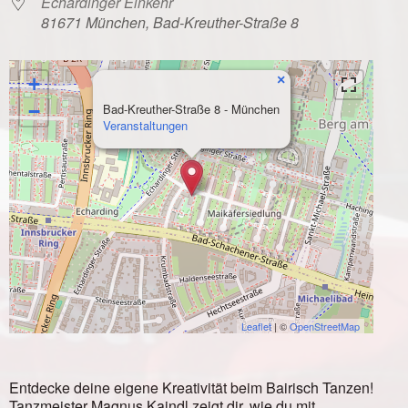
Echardinger Einkehr
81671 München, Bad-Kreuther-Straße 8
×
+
−
Bad-Kreuther-Straße 8 - München
Veranstaltungen
Leaflet
| ©
OpenStreetMap
Entdecke deine eigene Kreativität beim Bairisch Tanzen!
Tanzmeister Magnus Kaindl zeigt dir, wie du mit