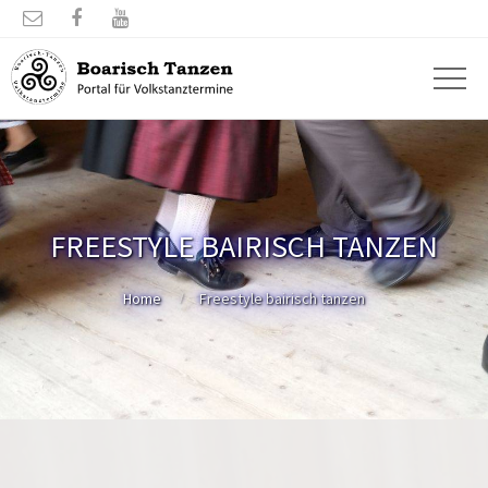



FREESTYLE BAIRISCH TANZEN
Home
Freestyle bairisch tanzen