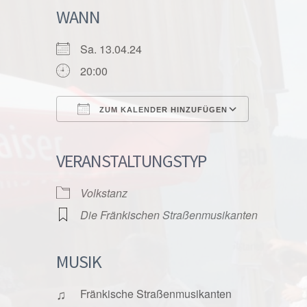
WANN
Sa. 13.04.24
20:00
ZUM KALENDER HINZUFÜGEN
ICS herunterladen
Google K
VERANSTALTUNGSTYP
Volkstanz
Die Fränkischen Straßenmusikanten
MUSIK
♫
Fränkische Straßenmusikanten