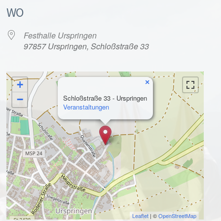
WO
Festhalle Urspringen
97857 Urspringen, Schloßstraße 33
×
+
alender
iCalendar
−
Schloßstraße 33 - Urspringen
Veranstaltungen
Leaflet
| ©
OpenStreetMap