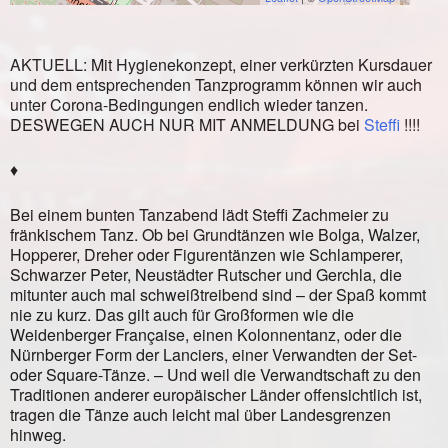
AKTUELL: Mit Hygienekonzept, einer verkürzten Kursdauer
und dem entsprechenden Tanzprogramm können wir auch
unter Corona-Bedingungen endlich wieder tanzen.
DESWEGEN AUCH NUR MIT ANMELDUNG bei
Steffi
!!!!
♦
Bei einem bunten Tanzabend lädt Steffi Zachmeier zu
fränkischem Tanz. Ob bei Grundtänzen wie Bolga, Walzer,
Hopperer, Dreher oder Figurentänzen wie Schlamperer,
Schwarzer Peter, Neustädter Rutscher und Gerchla, die
mitunter auch mal schweißtreibend sind – der Spaß kommt
nie zu kurz. Das gilt auch für Großformen wie die
Weidenberger Française, einen Kolonnentanz, oder die
Nürnberger Form der Lanciers, einer Verwandten der Set-
oder Square-Tänze. – Und weil die Verwandtschaft zu den
Traditionen anderer europäischer Länder offensichtlich ist,
tragen die Tänze auch leicht mal über Landesgrenzen
hinweg.