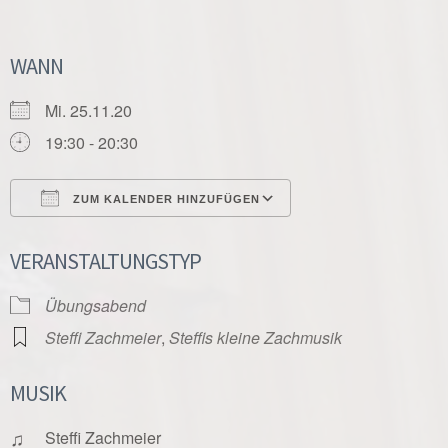
WANN
Mi. 25.11.20
19:30 - 20:30
ZUM KALENDER HINZUFÜGEN
ICS herunterladen
Google Kalender
VERANSTALTUNGSTYP
Übungsabend
Steffi Zachmeier
,
Steffis kleine Zachmusik
MUSIK
♫
Steffi Zachmeier