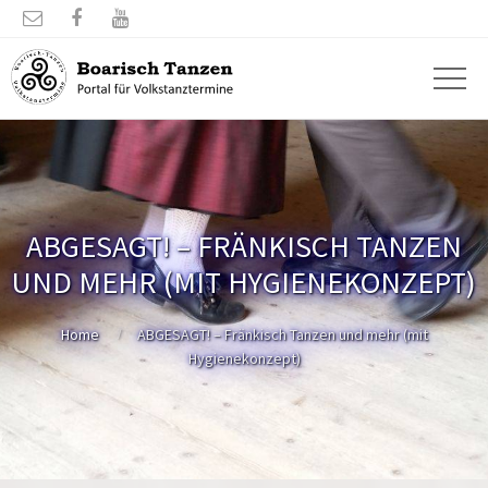



ABGESAGT! – FRÄNKISCH TANZEN
UND MEHR (MIT HYGIENEKONZEPT)
Home
ABGESAGT! – Fränkisch Tanzen und mehr (mit
Hygienekonzept)