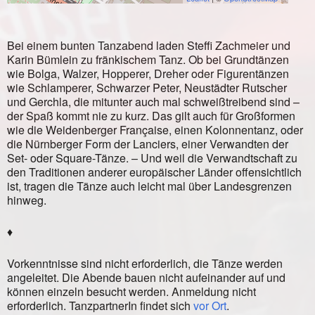
Bei einem bunten Tanzabend laden Steffi Zachmeier und
Karin Bümlein zu fränkischem Tanz. Ob bei Grundtänzen
wie Bolga, Walzer, Hopperer, Dreher oder Figurentänzen
wie Schlamperer, Schwarzer Peter, Neustädter Rutscher
und Gerchla, die mitunter auch mal schweißtreibend sind –
der Spaß kommt nie zu kurz. Das gilt auch für Großformen
wie die Weidenberger Française, einen Kolonnentanz, oder
die Nürnberger Form der Lanciers, einer Verwandten der
Set- oder Square-Tänze. – Und weil die Verwandtschaft zu
den Traditionen anderer europäischer Länder offensichtlich
ist, tragen die Tänze auch leicht mal über Landesgrenzen
hinweg.
♦
Vorkenntnisse sind nicht erforderlich, die Tänze werden
angeleitet. Die Abende bauen nicht aufeinander auf und
können einzeln besucht werden. Anmeldung nicht
erforderlich. TanzpartnerIn findet sich
vor Ort
.