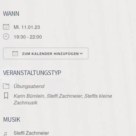
WANN
Mi. 11.01.23
19:30 - 22:00
ZUM KALENDER HINZUFÜGEN
ICS herunterladen
Google Kalender
VERANSTALTUNGSTYP
Übungsabend
Karin Bümlein
,
Steffi Zachmeier
,
Steffis kleine
Zachmusik
MUSIK
♫
Steffi Zachmeier