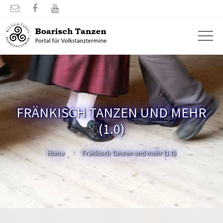



FRÄNKISCH TANZEN UND MEHR
(1.0)
Home
Fränkisch Tanzen und mehr (1.0)