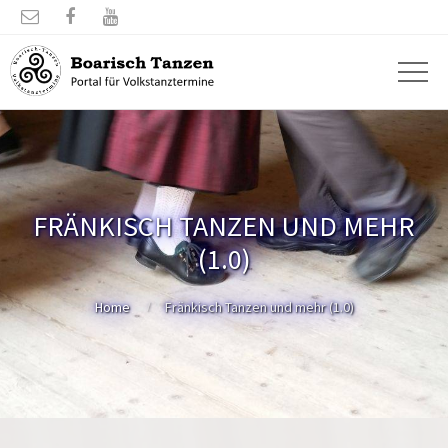



FRÄNKISCH TANZEN UND MEHR
(1.0)
Home
Fränkisch Tanzen und mehr (1.0)