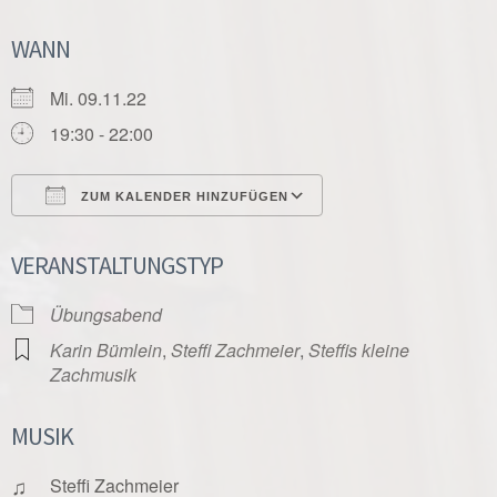
WANN
Mi. 09.11.22
19:30 - 22:00
ZUM KALENDER HINZUFÜGEN
ICS herunterladen
Google Kalender
VERANSTALTUNGSTYP
Übungsabend
Karin Bümlein
,
Steffi Zachmeier
,
Steffis kleine
Zachmusik
MUSIK
♫
Steffi Zachmeier