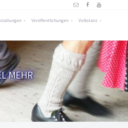



staltungen
Veröffentlichungen
Volkstanz
EL MEHR