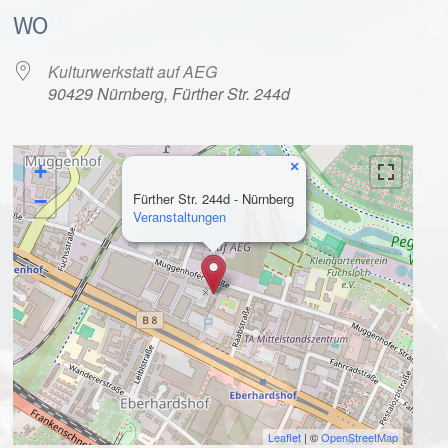
WO
Kulturwerkstatt auf AEG
90429 Nürnberg, Fürther Str. 244d
×
+
alender
iCalendar
−
Fürther Str. 244d - Nürnberg
Veranstaltungen
Leaflet
| ©
OpenStreetMap