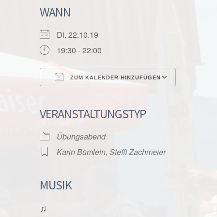
WANN
Di. 22.10.19
19:30 - 22:00
ZUM KALENDER HINZUFÜGEN
ICS herunterladen
Google K
VERANSTALTUNGSTYP
Übungsabend
Karin Bümlein
,
Steffi Zachmeier
MUSIK
♫