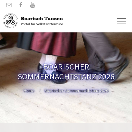



BOARISCHER
SOMMERNACHTSTANZ 2026
Home
Boarischer Sommernachtstanz 2026