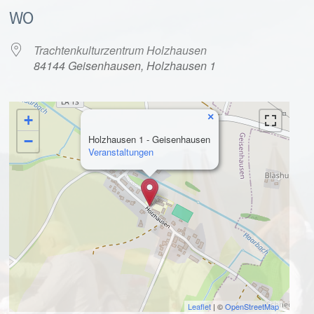
WO
Trachtenkulturzentrum Holzhausen
84144 Geisenhausen, Holzhausen 1
×
+
alender
iCalendar
−
Holzhausen 1 - Geisenhausen
Veranstaltungen
Leaflet
| ©
OpenStreetMap