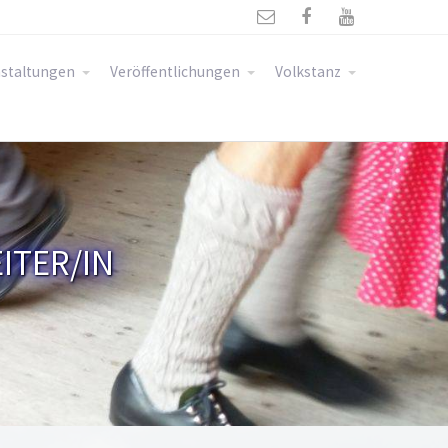



staltungen
Veröffentlichungen
Volkstanz
ITER/IN