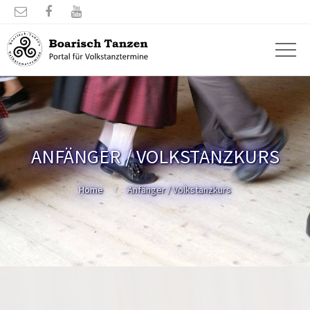



ANFÄNGER / VOLKSTANZKURS
Home
Anfänger / Volkstanzkurs