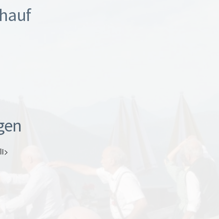
lhauf
gen
li>