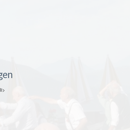
gen
li>