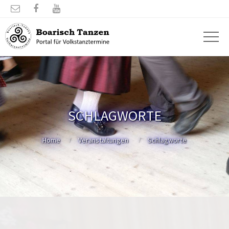



SCHLAGWORTE
Home
Veranstaltungen
Schlagworte