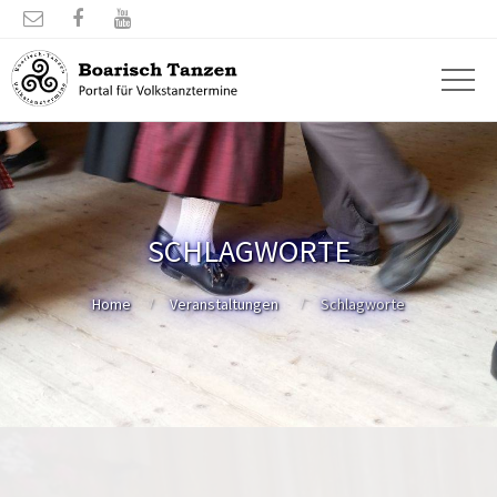



SCHLAGWORTE
Home
Veranstaltungen
Schlagworte