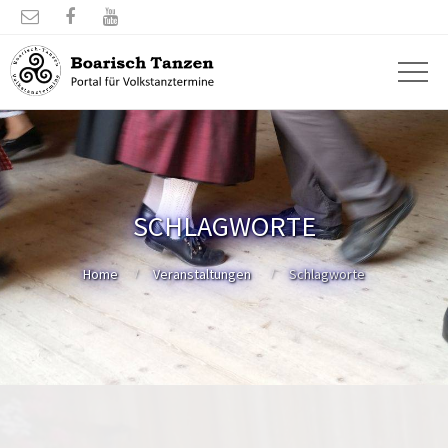



SCHLAGWORTE
Home
Veranstaltungen
Schlagworte