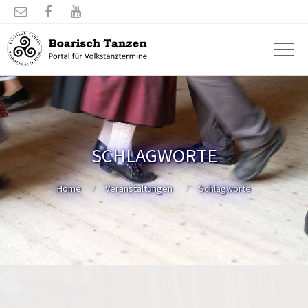



SCHLAGWORTE
Home
Veranstaltungen
Schlagworte