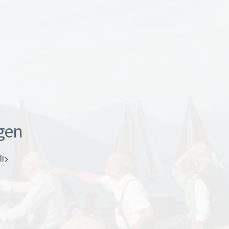
gen
li>