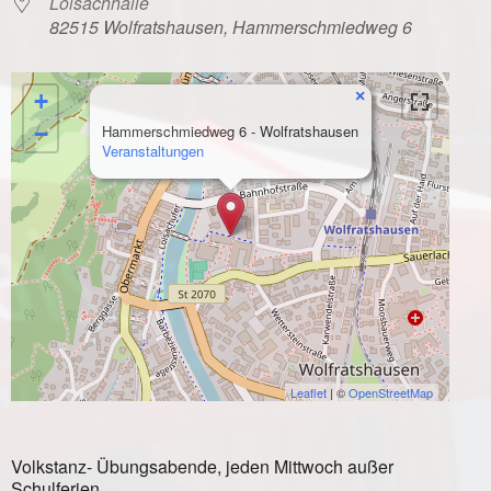
Loisachhalle
82515 Wolfratshausen, Hammerschmiedweg 6
×
+
−
Hammerschmiedweg 6 - Wolfratshausen
Veranstaltungen
Leaflet
| ©
OpenStreetMap
Volkstanz- Übungsabende, jeden Mittwoch außer
Schulferien