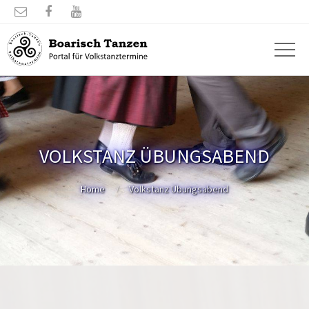



VOLKSTANZ ÜBUNGSABEND
Home
Volkstanz Übungsabend