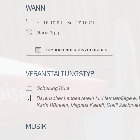
WANN
Fr. 15.10.21 - So. 17.10.21
Ganztägig
ZUM KALENDER HINZUFÜGEN
ICS herunterladen
Google K
VERANSTALTUNGSTYP
Schulung/Kurs
Bayerischer Landesverein für Heimatpflege e. 
Karin Bümlein
,
Magnus Kaindl
,
Steffi Zachmei
MUSIK