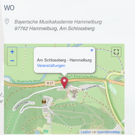
WO
Bayerische Musikakademie Hammelburg
97762 Hammelburg, Am Schlossberg
×
+
alender
iCalendar
−
Am Schlossberg - Hammelburg
Veranstaltungen
V.
,
er
Leaflet
| ©
OpenStreetMap