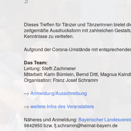
♫
Dieses Treffen für Tänzer und Tänzerinnen bietet die
zeitgemäße Ausdrucksform mit zahlreichen Gestal
Kenntnisse zu vertiefen.
Aufgrund der Corona-Umstände mit entsprechend
Das Team:
Leitung: Steffi Zachmeier
Mitarbeit: Karin Bümlein, Bernd Dittl, Magnus Kaind
Organisation: Franz Josef Schramm
–>
Anmeldung/Ausschreibung
–>
weitere Infos des Veranstalters
Näheres und Anmeldung:
Bayerischer Landesverein
9842950 bzw. fj.schramm@heimat-bayern.de