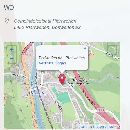
WO
Gemeindefestsaal Pfarrwerfen
5452 Pfarrwerfen, Dorfwerfen 53
×
+
alender
iCalendar
−
Dorfwerfen 53 - Pfarrwerfen
Veranstaltungen
Leaflet
| ©
OpenStreetMap