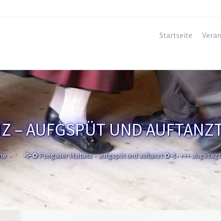
Startseite
Veran
 – AUFGSPÜT UND AUFTANZT
me
•⊱✿ Pongauer Maitanz – aufgspüt und auftanzt ✿⊰• +++ abgesagt