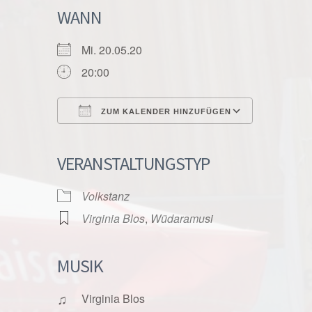
WANN
Mi. 20.05.20
20:00
ZUM KALENDER HINZUFÜGEN
ICS herunterladen
Google K
VERANSTALTUNGSTYP
Volkstanz
Virginia Blos
,
Wüdaramusi
MUSIK
♫
Virginia Blos