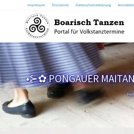
Impressum
Disclaimer
Datenschutzerklärung
Anmelden
•⊱✿ PONGAUER MAITANZ
Ho