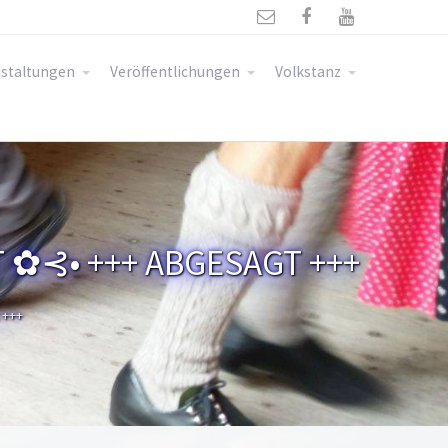



staltungen
Veröffentlichungen
Volkstanz
 ✿⊰• +++ ABGESAGT +++
 +++